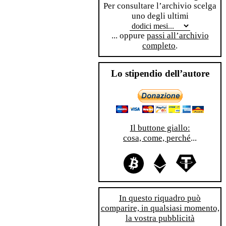
Per consultare l’archivio scelga
uno degli ultimi
... oppure
passi all’archivio
completo
.
Lo stipendio dell’autore
Il buttone giallo:
cosa, come, perché
...
In questo riquadro può
comparire, in qualsiasi momento,
la vostra pubblicità