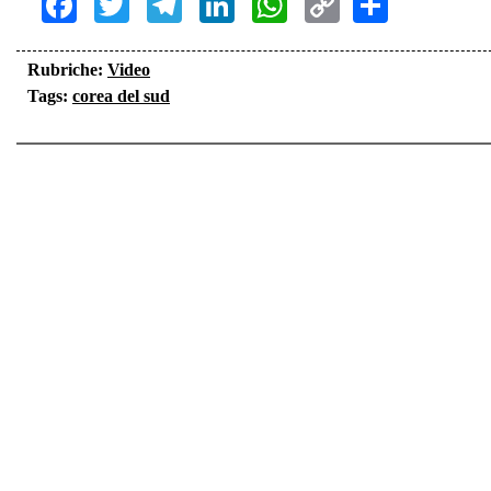
Facebook
Twitter
Telegram
LinkedIn
WhatsApp
Copy
Share
Link
Rubriche:
Video
Tags:
corea del sud