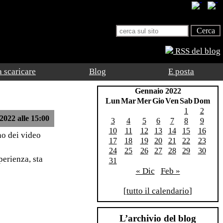
RSS del blog
 scaricare
Blog
E posta
Gennaio 2022
Lun
Mar
Mer
Gio
Ven
Sab
Dom
1
2
2022 alle 15:00
3
4
5
6
7
8
9
10
11
12
13
14
15
16
no dei video
17
18
19
20
21
22
23
24
25
26
27
28
29
30
perienza, sta
31
« Dic
Feb »
[
tutto il calendario
]
L’archivio del blog