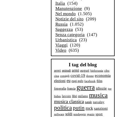
Italia
(154)
Manutenzione
(9)
Nel mondo
(1.505)
Notizie del sito
(209)
Russia
(1.052)
Saggezza
(53)
Senza categoria
(147)
Urbanistica
(23)
Viaggi
(120)
Video
(635)
I tag del blog
armi
aerei
animali
auguri
bielorussia
cibo
covid-19
economia
cina
consigli
donne
eu
elezioni
film
eugi gufo
facebook
guerra
idiozie
fotografia
francia
joe
musica
milano
lavoro
libri
biden
musica classica
navalny
natale
politica
putin
rock
sanzioni
soldi
sport
software
sondaggio
spazio