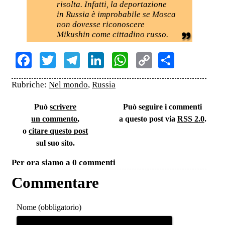
risolta. Infatti, la deportazione
in Russia è improbabile se Mosca
non dovesse riconoscere
Mikushin come cittadino russo.
Facebook
Twitter
Telegram
LinkedIn
WhatsApp
Copy
Share
Link
Rubriche:
Nel mondo
,
Russia
Può
scrivere
Può seguire i commenti
un commento
,
a questo post via
RSS 2.0
.
o
citare questo post
sul suo sito.
Per ora siamo a 0 commenti
Commentare
Nome (obbligatorio)