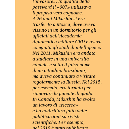
l’invasore». In qualità della
password il «007» utilizzava
il proprio vero cognome.
A 26 anni Mikushin si era
trasferito a Mosca, dove aveva
vissuto in un dormitorio per gli
ufficiali dell’Accademia
diplomatica militare GRU e aveva
compiuto gli studi di intelligence.
Nel 2011, Mikushin era andato
a studiare in una università
canadese sotto il falso nome
di un cittadino brasiliano,
ma aveva continuato a visitare
regolarmente la Russia. Nel 2015,
per esempio, era tornato per
rinnovare la patente di guida.
In Canada, Mikushin ha svolto
un lavoro di «ricerca»
e ha addirittura fatto delle
pubblicazioni su riviste
scientifiche. Per esempio,
nel 2019 è stato pubblicato