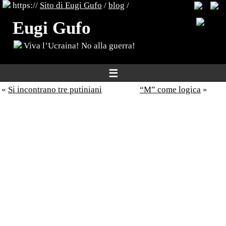
https://
Sito di Eugi Gufo
/
blog
/
Eugi Gufo
Viva l’Ucraina! No alla guerra!
☰
«
Si incontrano tre putiniani
“M” come logica
»