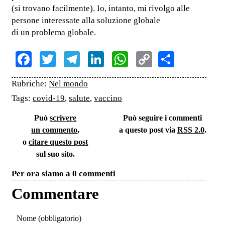
(si trovano facilmente). Io, intanto, mi rivolgo alle
persone interessate alla soluzione globale
di un problema globale.
Facebook
Twitter
Telegram
LinkedIn
WhatsApp
Copy
Share
Link
Rubriche:
Nel mondo
Tags:
covid-19
,
salute
,
vaccino
Può
scrivere
Può seguire i commenti
un commento
,
a questo post via
RSS 2.0
.
o
citare questo post
sul suo sito.
Per ora siamo a 0 commenti
Commentare
Nome (obbligatorio)