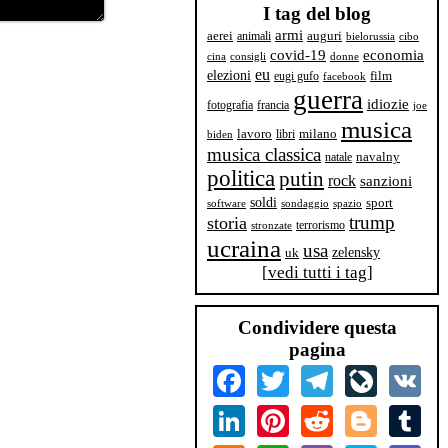
I tag del blog
armi
aerei
animali
auguri
bielorussia
cibo
covid-19
economia
cina
consigli
donne
eu
elezioni
film
eugi gufo
facebook
guerra
idiozie
fotografia
francia
joe
musica
milano
lavoro
libri
biden
musica classica
navalny
natale
politica
putin
rock
sanzioni
soldi
sport
software
sondaggio
spazio
trump
storia
terrorismo
stronzate
ucraina
usa
zelensky
uk
[
vedi tutti i tag
]
Condividere questa
pagina
Facebook
Twitter
Telegram
LiveJourn
VK
LinkedIn
Pinterest
Reddit
Blogger
Tum