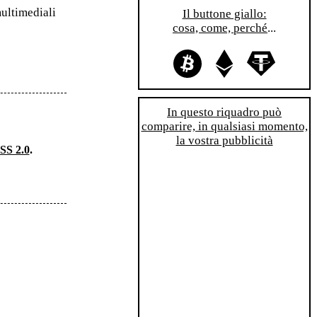
multimediali
Il buttone giallo:
cosa, come, perché
...
In questo riquadro può
comparire, in qualsiasi momento,
la vostra pubblicità
SS 2.0
.