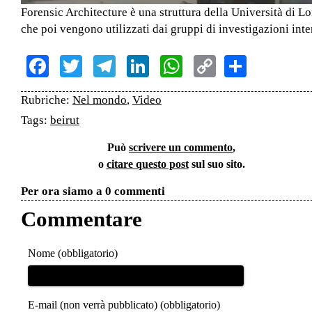
Forensic Architecture è una struttura della Università di Lo
che poi vengono utilizzati dai gruppi di investigazioni inte
Facebook
Twitter
Telegram
LinkedIn
WhatsApp
Copy
Share
Link
Rubriche:
Nel mondo
,
Video
Tags:
beirut
Può
scrivere un commento
,
o
citare questo post
sul suo sito.
Per ora siamo a 0 commenti
Commentare
Nome (obbligatorio)
E-mail (non verrà pubblicato) (obbligatorio)