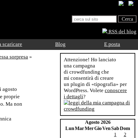
RSS del blog
 scaricare
Blog
E posta
essa sorpresa
»
Attenzione! Ho lanciato
una campagna
di crowdfunding che
mi consentirà di creare
un plugin di «tipografia» per
i agosto
WordPress. Volete
conoscere
le proprie
i dettagli
?
sso. Ma non
annica
Agosto 2026
Lun
Mar
Mer
Gio
Ven
Sab
Dom
1
2