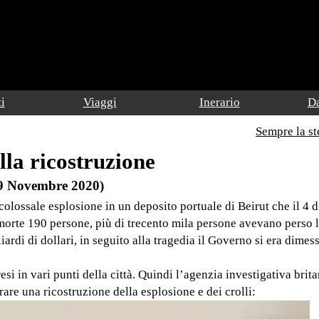
i
Viaggi
Inerario
Da
Sempre la st
lla ricostruzione
9 Novembre 2020)
colossale esplosione in un deposito portuale di Beirut che il 4 d
 morte 190 persone, più di trecento mila persone avevano perso 
iardi di dollari, in seguito alla tragedia il Governo si era dime
si in vari punti della città. Quindi l’agenzia investigativa brit
rare una ricostruzione della esplosione e dei crolli: