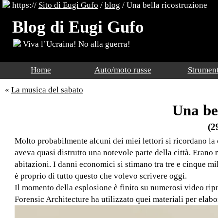
https://
Sito di Eugi Gufo
/
blog
/
Una bella ricostruzione
Blog di Eugi Gufo
Viva l’Ucraina! No alla guerra!
Home
Auto/moto russe
Strument
«
La musica del sabato
Una be
(2
Molto probabilmente alcuni dei miei lettori si ricordano la 
aveva quasi distrutto una notevole parte della città. Erano
abitazioni. I danni economici si stimano tra tre e cinque mil
è proprio di tutto questo che volevo scrivere oggi.
Il momento della esplosione è finito su numerosi video ripre
Forensic Architecture ha utilizzato quei materiali per elabo