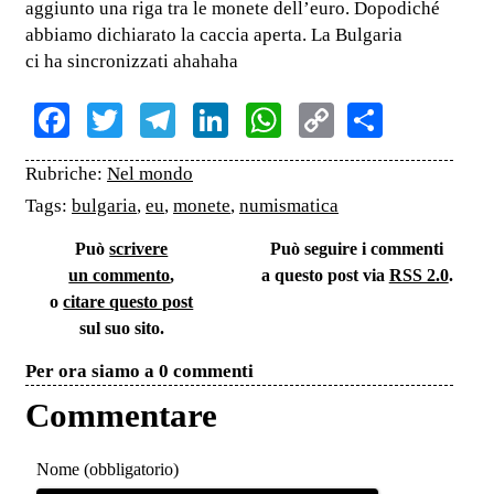
aggiunto una riga tra le monete dell’euro. Dopodiché
abbiamo dichiarato la caccia aperta. La Bulgaria
ci ha sincronizzati ahahaha
Facebook
Twitter
Telegram
LinkedIn
WhatsApp
Copy
Share
Link
Rubriche:
Nel mondo
Tags:
bulgaria
,
eu
,
monete
,
numismatica
Può
scrivere
Può seguire i commenti
un commento
,
a questo post via
RSS 2.0
.
o
citare questo post
sul suo sito.
Per ora siamo a 0 commenti
Commentare
Nome (obbligatorio)