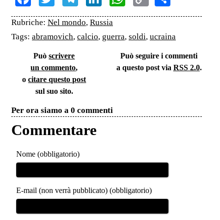
Link
Rubriche:
Nel mondo
,
Russia
Tags:
abramovich
,
calcio
,
guerra
,
soldi
,
ucraina
Può
scrivere
Può seguire i commenti
un commento
,
a questo post via
RSS 2.0
.
o
citare questo post
sul suo sito.
Per ora siamo a 0 commenti
Commentare
Nome (obbligatorio)
E-mail (non verrà pubblicato) (obbligatorio)