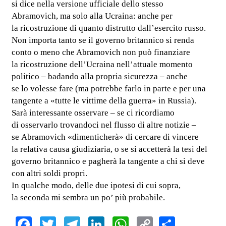
si dice nella versione ufficiale dello stesso
Abramovich, ma solo alla Ucraina: anche per
la ricostruzione di quanto distrutto dall’esercito russo.
Non importa tanto se il governo britannico si renda
conto o meno che Abramovich non può finanziare
la ricostruzione dell’Ucraina nell’attuale momento
politico – badando alla propria sicurezza – anche
se lo volesse fare (ma potrebbe farlo in parte e per una
tangente a «tutte le vittime della guerra» in Russia).
Sarà interessante osservare – se ci ricordiamo
di osservarlo trovandoci nel flusso di altre notizie –
se Abramovich «dimenticherà» di cercare di vincere
la relativa causa giudiziaria, o se si accetterà la tesi del
governo britannico e pagherà la tangente a chi si deve
con altri soldi propri.
In qualche modo, delle due ipotesi di cui sopra,
la seconda mi sembra un po’ più probabile.
Facebook
Twitter
Telegram
LinkedIn
WhatsApp
Copy
Share