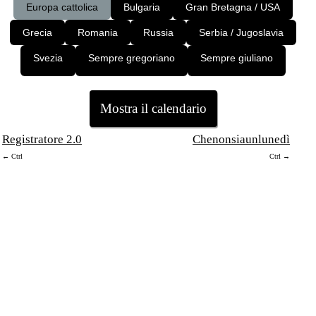
Europa cattolica
Bulgaria
Gran Bretagna / USA
Grecia
Romania
Russia
Serbia / Jugoslavia
Svezia
Sempre gregoriano
Sempre giuliano
Registratore 2.0
Chenonsiaunlunedì
← Ctrl
Ctrl →