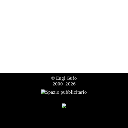
©
Eugi Gufo
2000–2026